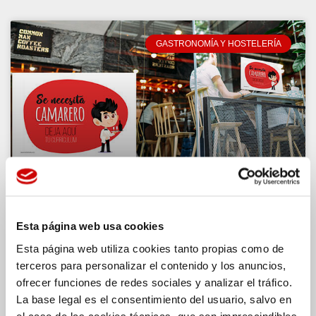
GASTRONOMÍA Y HOSTELERÍA
LA ESPAÑA DE LOS MÁS DE
TRES MILLONES DE
Esta página web usa cookies
PARADOS NECESITA
Esta página web utiliza cookies tanto propias como de
terceros para personalizar el contenido y los anuncios,
CAMAREROS
ofrecer funciones de redes sociales y analizar el tráfico.
La base legal es el consentimiento del usuario, salvo en
Más de 109.085 vacantes que se
el caso de las cookies técnicas, que son imprescindibles